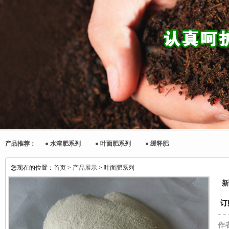
产品推荐： ●
水溶肥系列
●
叶面肥系列
●
缓释肥
您现在的位置：
首页
>
产品展示
>
叶面肥系列
新
订
作