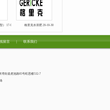
 17-9-34
格里克水溶肥 20-10-30
线留言
|
联系我们
街道虎池路85号旺思楼532-7
络