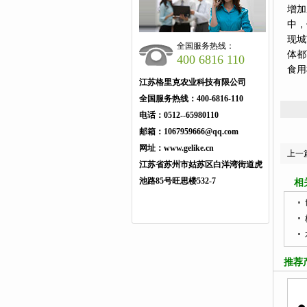
增加
中，
现城
全国服务热线：
体都
400 6816 110
食用
江苏格里克农业科技有限公司
全国服务热线：
400-6816-110
电话：
0512--65980110
邮箱：
1067959666@qq.com
网址：
www.gelike.cn
上一
江苏省苏州市姑苏区白洋湾街道虎
池路85号旺思楼532-7
相
推荐