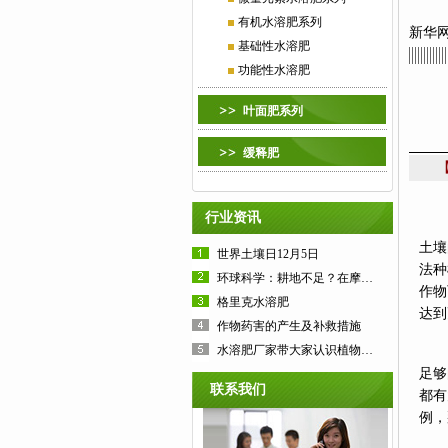
有机水溶肥系列
新华
基础性水溶肥
功能性水溶肥
叶面肥系列
缓释肥
行业资讯
农学
土壤
世界土壤日12月5日
法种
环球科学：耕地不足？在摩天大楼里种粮食
作物
格里克水溶肥
达到
作物药害的产生及补救措施
水溶肥厂家带大家认识植物营养基础知识
更
足够
联系我们
都有
例，
不