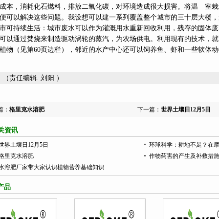
成本，消耗化石燃料，排放二氧化碳，对环境造成很大损害。将温 室栽
便可以解决这些问题。我设想可以建一系列覆盖整个城市的三十层大楼，
市可持续生活：城市废水可以作为灌溉用水重新回收利用，残存的固体废
可以通过焚烧来制造驱动涡轮的蒸汽，为农场供电。利用现有的技术，就
植物（见第60页边栏），邻近的水产中心还可以饲养鱼、虾和一些软体动
（责任编辑: 刘阳 ）
篇：
格里克水溶肥
下一篇：
世界土壤日12月5日
关资讯
世界土壤日12月5日
环球科学：耕地不足？在
格里克水溶肥
作物药害的产生及补救措
水溶肥厂家带大家认识植物营养基础知识
产品