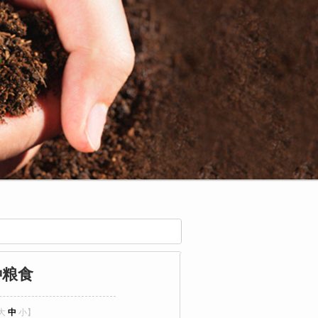
种粮食
大
中
小
】