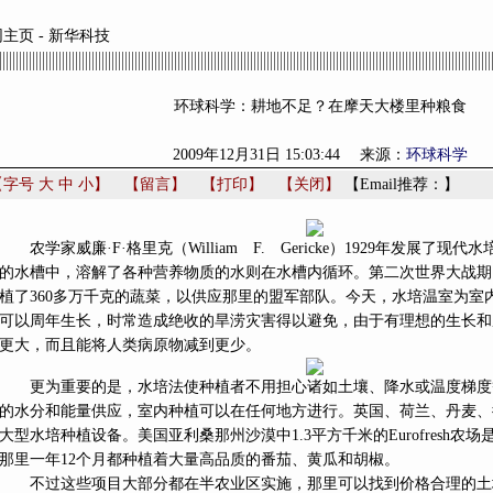
网主页
-
新华科技
环球科学：耕地不足？在摩天大楼里种粮食
2009年12月31日 15:03:44 来源：
环球科学
【字号
大
中
小
】
【
留言
】
【
打印
】
【
关闭
】
【Email推荐：】
家威廉·F·格里克（William F. Gericke）1929年发展了现
的水槽中，溶解了各种营养物质的水则在水槽内循环。第二次世界大战期
植了360多万千克的蔬菜，以供应那里的盟军部队。今天，水培温室为室
可以周年生长，时常造成绝收的旱涝灾害得以避免，由于有理想的生长和
更大，而且能将人类病原物减到更少。
为重要的是，水培法使种植者不用担心诸如土壤、降水或温度梯度等
的水分和能量供应，室内种植可以在任何地方进行。英国、荷兰、丹麦、
大型水培种植设备。美国亚利桑那州沙漠中1.3平方千米的Eurofresh农
那里一年12个月都种植着大量高品质的番茄、黄瓜和胡椒。
过这些项目大部分都在半农业区实施，那里可以找到价格合理的土地